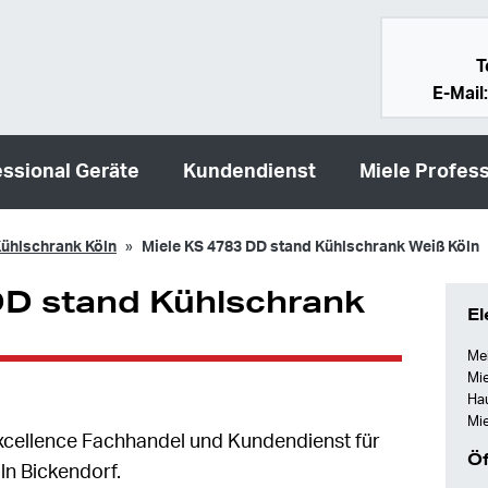
T
E-Mail
essional Geräte
Kundendienst
Miele Profess
ühlschrank Köln
Miele KS 4783 DD stand Kühlschrank Weiß Köln
DD stand Kühlschrank
El
Mei
Mie
Ha
Mie
e Excellence Fachhandel und Kundendienst für
Öf
ln Bickendorf.