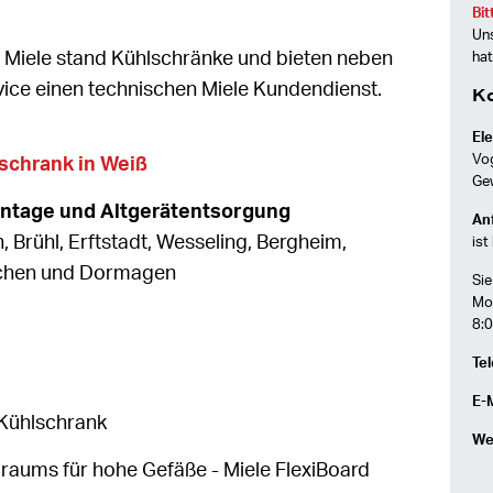
Bit
Uns
n Miele stand Kühlschränke und bieten neben
hat
ice einen technischen Miele Kundendienst.
K
Ele
Vo
schrank in Weiß
Ge
ontage und Altgerätentsorgung
Anf
h, Brühl, Erftstadt, Wesseling, Bergheim,
ist
rchen und Dormagen
Sie
Mon
8:0
Tel
E-M
Kühlschrank
We
raums für hohe Gefäße - Miele FlexiBoard