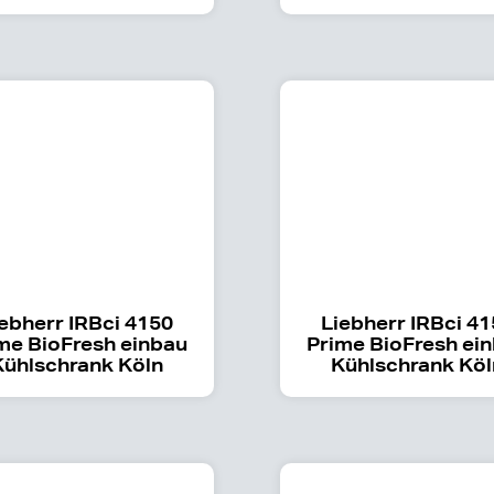
ebherr IRBci 4150
Liebherr IRBci 4
me BioFresh einbau
Prime BioFresh ei
Kühlschrank Köln
Kühlschrank Köl