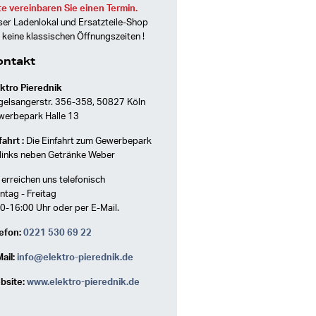
te vereinbaren Sie einen Termin.
er Ladenlokal und Ersatzteile-Shop
 keine klassischen Öffnungszeiten !
ontakt
ktro Pierednik
gelsangerstr. 356-358, 50827 Köln
werbepark Halle 13
ahrt :
Die Einfahrt zum Gewerbepark
 links neben Getränke Weber
 erreichen uns telefonisch
tag - Freitag
0-16:00 Uhr oder per E-Mail.
efon:
0221 530 69 22
ail:
info@elektro-pierednik.de
bsite:
www.elektro-pierednik.de