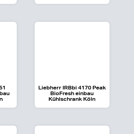
151
Liebherr IRBbi 4170 Peak
nbau
BioFresh einbau
n
Kühlschrank Köln