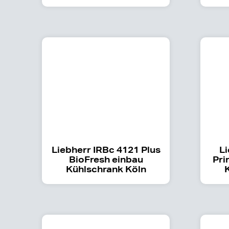
Liebherr IRBc 4121 Plus
Li
BioFresh einbau
Pri
Kühlschrank Köln